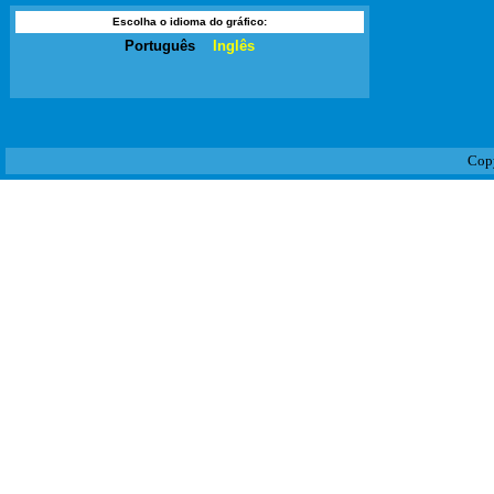
Escolha o idioma do gráfico:
Português
Inglês
Copy