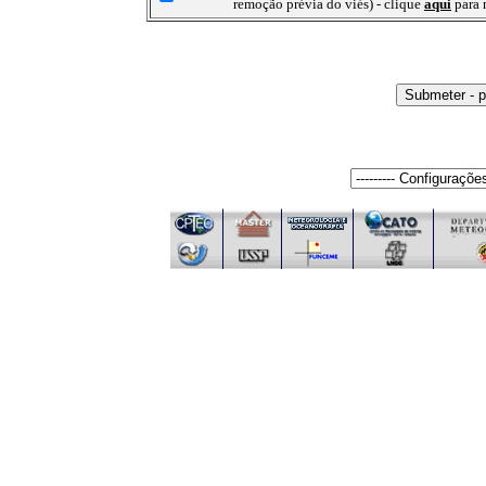
remoção prévia do viés) - clique
aqui
para 