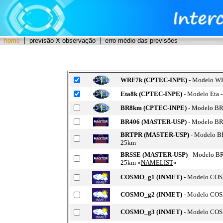
|
|
home
previsão X observação
erro médio das previsões
WRF7k (CPTEC-INPE)
- Modelo WR
Eta8k (CPTEC-INPE)
- Modelo Eta 
BR8km (CPTEC-INPE)
- Modelo BR
BR406 (MASTER-USP)
- Modelo BRA
BRTPR (MASTER-USP)
- Modelo BRA
25km
BRSSE (MASTER-USP)
- Modelo BRA
25km «
NAMELIST
»
COSMO_g1 (INMET)
- Modelo COSM
COSMO_g2 (INMET)
- Modelo COSM
COSMO_g3 (INMET)
- Modelo COSM